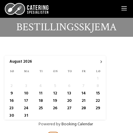
BESTILLINGSSKJEMA
›
August
2026
SØ
MA
TI
ON
TO
FR
LØ
1
2
3
4
5
6
7
8
9
10
11
12
13
14
15
16
17
18
19
20
21
22
23
24
25
26
27
28
29
30
31
Powered by
Booking Calendar