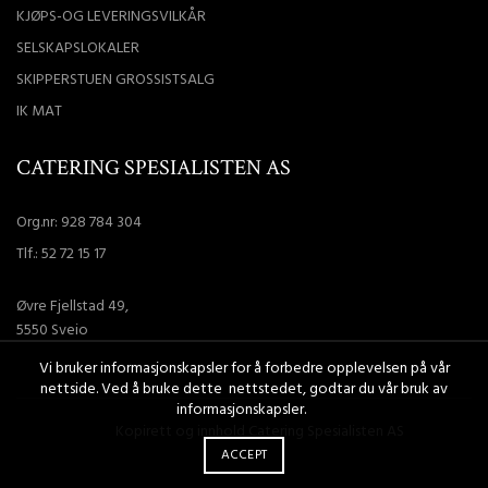
KJØPS-OG LEVERINGSVILKÅR
SELSKAPSLOKALER
SKIPPERSTUEN GROSSISTSALG
IK MAT
CATERING SPESIALISTEN AS
Org.nr: 928 784 304
Tlf.:
52 72 15 17
Øvre Fjellstad 49,
5550 Sveio
Vi bruker informasjonskapsler for å forbedre opplevelsen på vår
nettside. Ved å bruke dette nettstedet, godtar du vår bruk av
informasjonskapsler.
Kopirett og innhold Catering Spesialisten AS
Malware
checker
ACCEPT