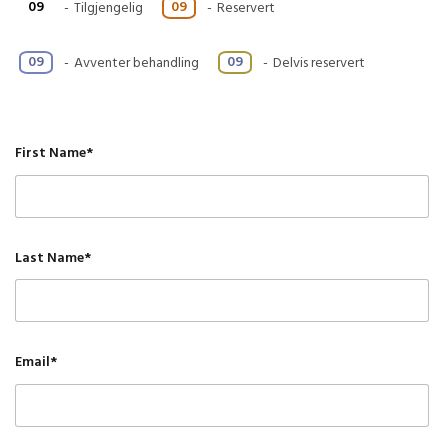
09
09
-
Tilgjengelig
-
Reservert
·
09
09
-
Avventer behandling
-
Delvis reservert
First Name*
Last Name*
Email*