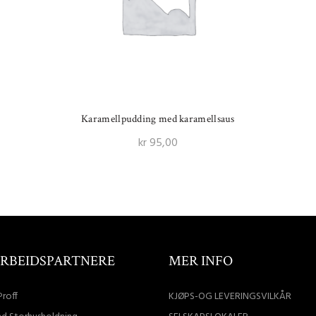
Karamellpudding med karamellsaus
kr
95,00
Legg I Handlekurv
RBEIDSPARTNERE
MER INFO
Proff
KJØPS-OG LEVERINGSVILKÅR