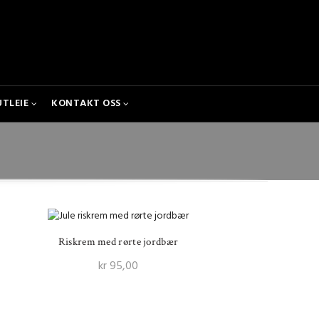
UTLEIE
KONTAKT OSS
Riskrem med rørte jordbær
kr
95,00
Legg I Handlekurv