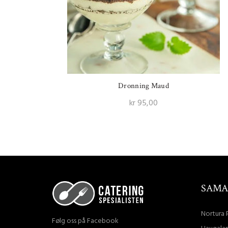
Dronning Maud
kr
95,00
Legg I Handlekurv
SAMA
Nortura 
Følg oss på Facebook