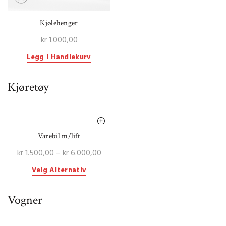
Kjølehenger
kr
1.000,00
Legg I Handlekurv
Kjøretøy
Varebil m/lift
Price
kr
1.500,00
–
kr
6.000,00
range:
Dette
Velg Alternativ
kr 1.500,00
produktet
through
har
Vogner
kr 6.000,00
flere
varianter.
Alternativene