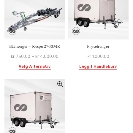
Båthenger – Respo 2700MR
Frysehenger
Price
kr
750,00
–
kr
4.000,00
kr
1.000,00
range:
Dette
Velg Alternativ
Legg I Handlekurv
kr 750,00
produktet
through
har
kr 4.000,00
flere
varianter.
Alternativene
kan
velges
på
produktsiden