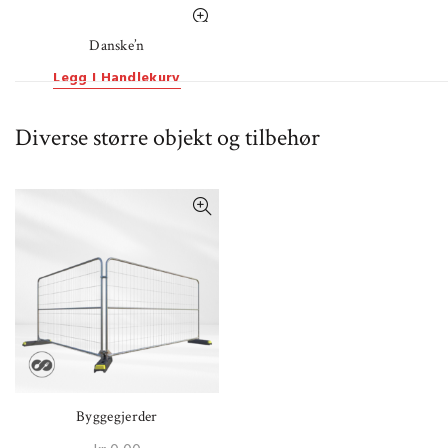
kan
velges
Danske’n
på
Legg I Handlekurv
produktsiden
Diverse større objekt og tilbehør
Byggegjerder