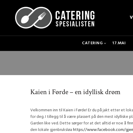
V
CATERING
17.MAI
Kaien i Førde – en idyllisk drøm
Velkommen inn til Kaien i Førde! Er du på jakt etter et lok
for deg. I tillegg til å være plassert på den mest idylliske 
Garden like ved. Dette sørger for at det alltid er noe å f
den lokale gjenbruksløa
https://www.facebook.com/gjenb