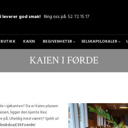
i leverer god smak!
Ring oss på:
52 72 15 17
BUTIKK
KAIEN
BEGIVENHETER
SELSKAPSLOKALER
KAIEN I FØRDE
ale i sjøkanten? Da er Kaien plassen
plassen, ligger den kjente Rex
inne på. Uheldig med været? Sjekk ut
ruksloa.E39.Foerde
!