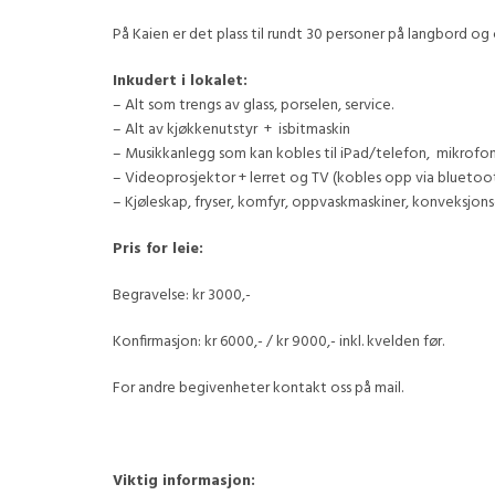
På Kaien er det plass til rundt 30 personer på langbord og
Inkudert i lokalet:
– Alt som trengs av glass, porselen, service.
– Alt av kjøkkenutstyr + isbitmaskin
– Musikkanlegg som kan kobles til iPad/telefon, mikrofo
– Videoprosjektor + lerret og TV (kobles opp via bluetoo
– Kjøleskap, fryser, komfyr, oppvaskmaskiner, konveksjons
Pris for leie:
Begravelse: kr 3000,-
Konfirmasjon: kr 6000,- / kr 9000,- inkl. kvelden før.
For andre begivenheter kontakt oss på mail.
Viktig informasjon: