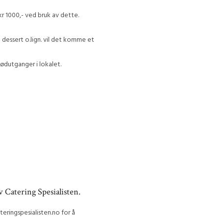
 kr 1000,- ved bruk av dette.
dessert o.lign. vil det komme et
nødutganger i lokalet.
 Catering Spesialisten.
teringspesialisten.no for å