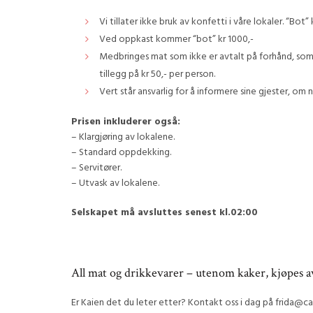
Vi tillater ikke bruk av konfetti i våre lokaler. “Bot”
Ved oppkast kommer “bot” kr 1000,-
Medbringes mat som ikke er avtalt på forhånd, som 
tillegg på kr 50,- per person.
Vert står ansvarlig for å informere sine gjester, om 
Prisen inkluderer også:
– Klargjøring av lokalene.
– Standard oppdekking.
– Servitører.
– Utvask av lokalene.
Selskapet må avsluttes senest kl.02:00
All mat og drikkevarer – utenom kaker, kjøpes av
Er Kaien det du leter etter? Kontakt oss i dag på frida@ca