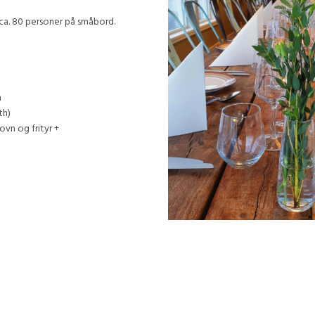
 ca. 80 personer på småbord.
n
th)
ovn og frityr +