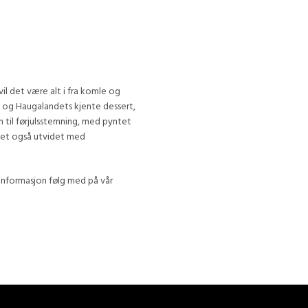
il det være alt i fra komle og
 og Haugalandets kjente dessert,
 til førjulsstemning, med pyntet
 det også utvidet med
 informasjon følg med på vår