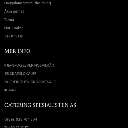
Haugaland Storhusholdning
Åkra sjømat
Toma
Naturbakst
Tekstilvask
MER INFO
KJØPS-OG LEVERINGSVILKÅR
SELSKAPSLOKALER
SKIPPERSTUEN GROSSISTSALG
IK MAT
CATERING SPESIALISTEN AS
Org.nr: 928 784 304
Tlf.:
52 72 15 17