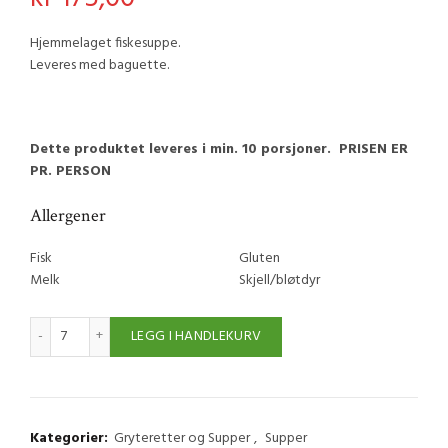
Hjemmelaget fiskesuppe.
Leveres med baguette.
Dette produktet leveres i min. 10 porsjoner. PRISEN ER
PR. PERSON
Allergener
Fisk
Gluten
Melk
Skjell/bløtdyr
Fiskesuppe m/baguette antall
LEGG I HANDLEKURV
Kategorier:
Gryteretter og Supper
,
Supper