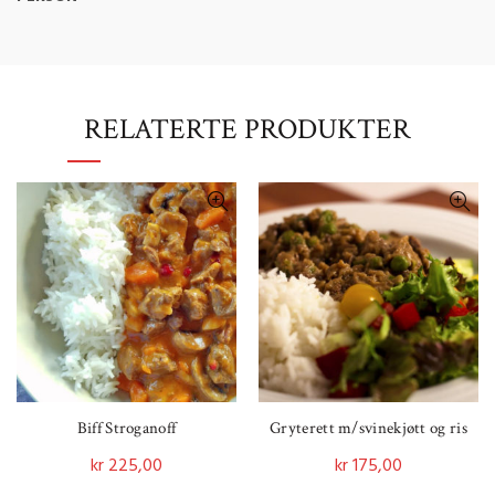
RELATERTE PRODUKTER
Biff Stroganoff
Gryterett m/svinekjøtt og ris
kr
225,00
kr
175,00