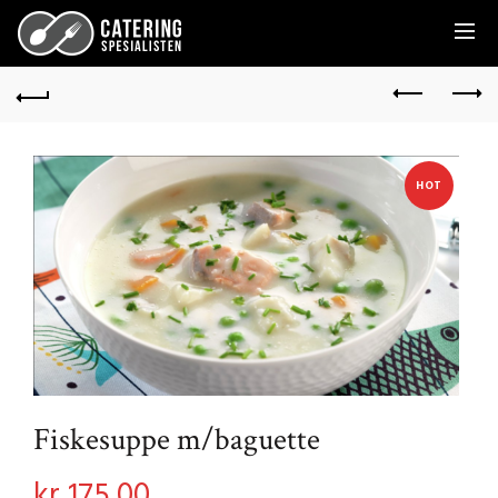
HOT
Fiskesuppe m/baguette
kr
175,00