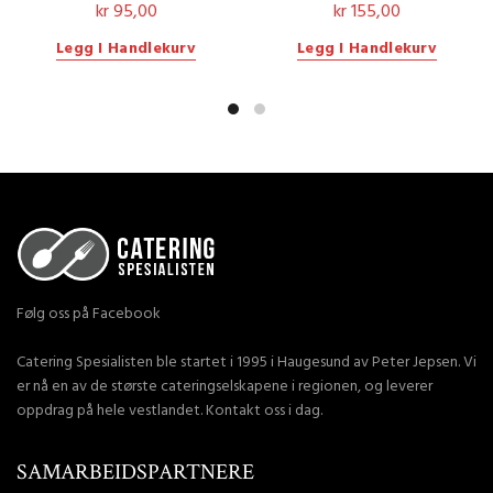
kr
95,00
kr
155,00
Legg I Handlekurv
Legg I Handlekurv
Følg oss på Facebook
Catering Spesialisten ble startet i 1995 i Haugesund av Peter Jepsen. Vi
er nå en av de største cateringselskapene i regionen, og leverer
oppdrag på hele vestlandet. Kontakt oss i dag.
SAMARBEIDSPARTNERE