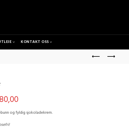
UTLEIE
KONTAKT OSS
e
Price
80,00
range:
ebunn og fyldig sjokoladekrem.
kr 440,00
sefri!