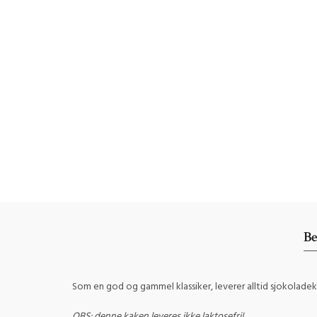
Be
Som en god og gammel klassiker, leverer alltid sjokoladek
OBS: denne kaken leveres ikke laktosefri!