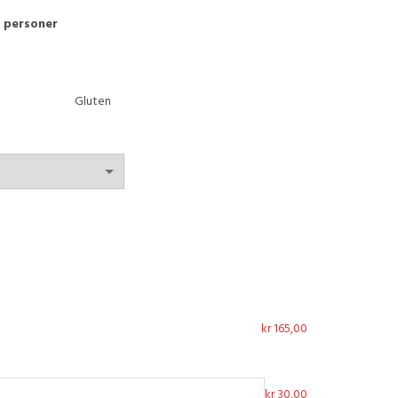
through
l personer
kr 2.580,00
Gluten
kr
165,00
kr
30,00