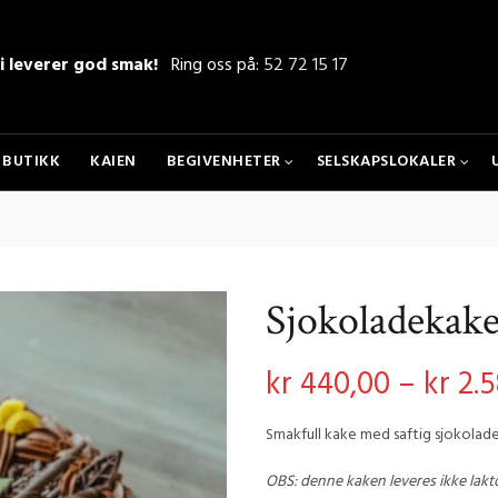
i leverer god smak!
Ring oss på:
52 72 15 17
BUTIKK
KAIEN
BEGIVENHETER
SELSKAPSLOKALER
Sjokoladekak
kr
440,00
–
kr
2.5
Smakfull kake med saftig sjokolad
OBS: denne kaken leveres ikke lakto