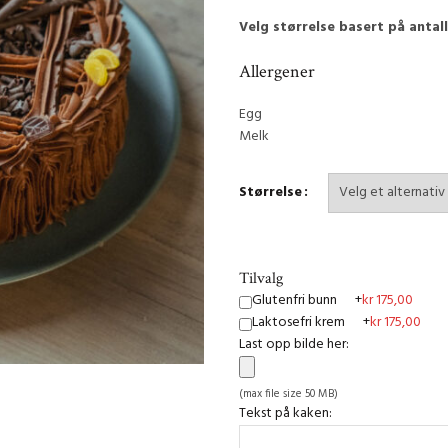
Velg størrelse basert på antal
Allergener
Egg
Melk
Størrelse
Tilvalg
Glutenfri bunn
+
kr
175,00
Laktosefri krem
+
kr
175,00
Last opp bilde her:
(max file size 50 MB)
Tekst på kaken: