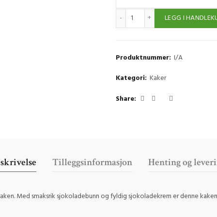
Sjokoladekake antall
LEGG I HANDLEK
Produktnummer:
I/A
Kategori:
Kaker
Share
skrivelse
Tilleggsinformasjon
Henting og lever
aken. Med smaksrik sjokoladebunn og fyldig sjokoladekrem er denne kaken vi