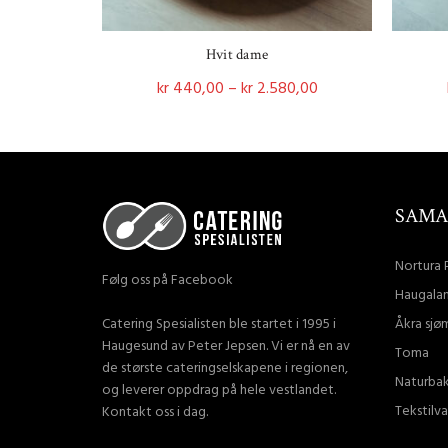
Hvit dame
Price
kr
440,00
–
kr
2.580,00
range:
Dette
Velg Alternativ
kr 440,00
produktet
through
har
kr 2.580,00
flere
varianter.
SAMA
Alternativene
kan
Nortura 
Følg oss på Facebook
velges
Haugalan
på
Åkra sjø
Catering Spesialisten ble startet i 1995 i
produktsiden
Haugesund av Peter Jepsen. Vi er nå en av
Toma
de største cateringselskapene i regionen,
Naturbak
og leverer oppdrag på hele vestlandet.
Tekstilva
Kontakt oss i dag.