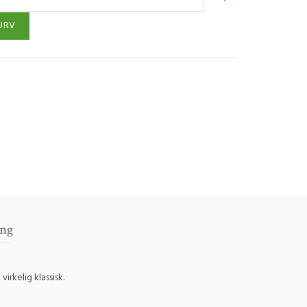
URV
ing
rkelig klassisk.