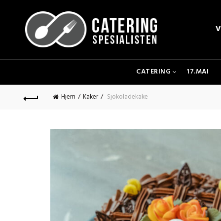
V
CATERING
17.MAI
Hjem
Kaker
Sjokoladekake