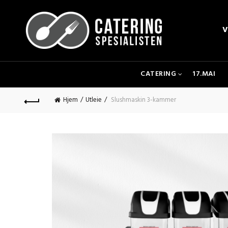
V
CATERING
17.MAI
Hjem
Utleie
Slushmaskin 3-kammer