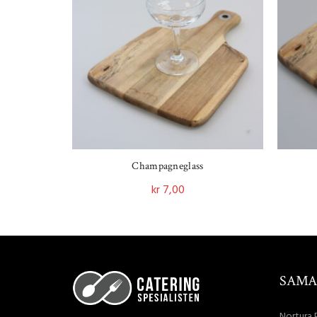
Champagneglass
kr
7,00
Legg I Handlekurv
SAMA
Nortura 