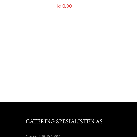
kr
8,00
Legg I Handlekurv
CATERING SPESIALISTEN AS
Org.nr: 928 784 304