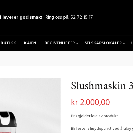
i leverer god smak!
Ring oss på:
52 72 15 17
BUTIKK
KAIEN
BEGIVENHETER
SELSKAPSLOKALER
Slushmaskin
kr
2.000,00
Pris gjelder leie av produkt.
Bli festens høydepunkt ved å tilby 