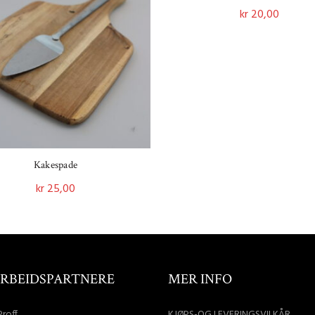
kr
20,00
Legg I Handlekurv
Kakespade
kr
25,00
Legg I Handlekurv
RBEIDSPARTNERE
MER INFO
Proff
KJØPS-OG LEVERINGSVILKÅR