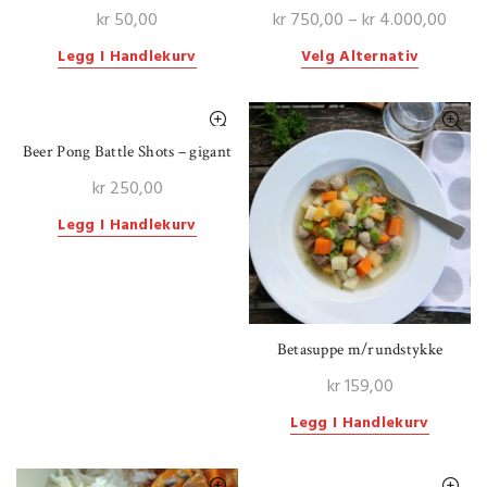
Price
kr
50,00
kr
750,00
–
kr
4.000,00
range
Dette
Legg I Handlekurv
Velg Alternativ
kr 75
produktet
thro
har
kr 4.
flere
varianter.
Beer Pong Battle Shots – gigant
Alternati
kr
250,00
kan
velges
Legg I Handlekurv
på
produktsi
Betasuppe m/rundstykke
kr
159,00
Legg I Handlekurv