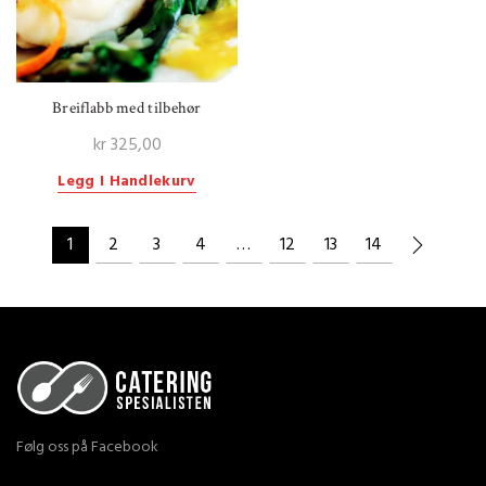
Breiflabb med tilbehør
kr
325,00
Legg I Handlekurv
1
2
3
4
…
12
13
14
Følg oss på Facebook