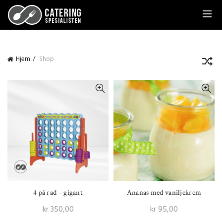
Hjem
Shop
4 på rad – gigant
Ananas med vaniljekrem
kr
350,00
kr
95,00